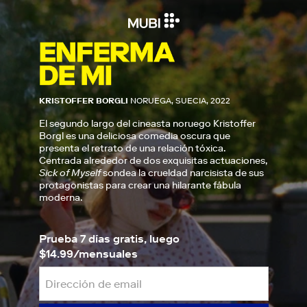
KRISTOFFER BORGLI
NORUEGA, SUECIA, 2022
El segundo largo del cineasta noruego Kristoffer
Borgl es una deliciosa comedia oscura que
presenta el retrato de una relación tóxica.
Centrada alrededor de dos exquisitas actuaciones,
Sick of Myself
sondea la crueldad narcisista de sus
protagonistas para crear una hilarante fábula
moderna.
Prueba 7 días gratis, luego
$14.99/mensuales