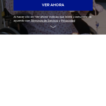
VER AHORA
Al hacer clic en '
Ver ahora
' indicas que leíste y estuviste de
acuerdo con
Términos de Servicio
y
Privacidad