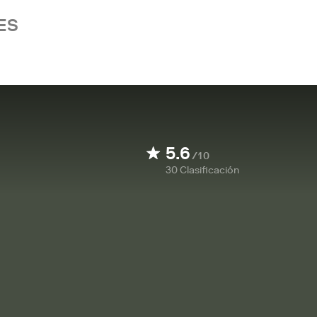
ES
5.6
/10
30
Clasificación