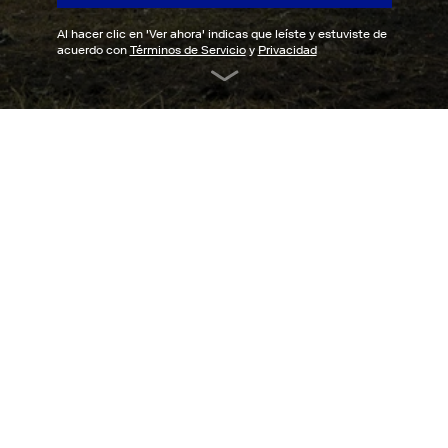
Al hacer clic en '
Ver ahora
' indicas que leíste y estuviste de
acuerdo con
Términos de Servicio
y
Privacidad