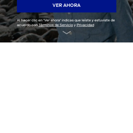
VER AHORA
Al hacer clic en '
Ver ahora
' indicas que leíste y estuviste de
acuerdo con
Términos de Servicio
y
Privacidad