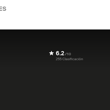
ES
6.2
/10
255
Clasificación