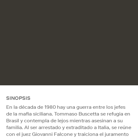
SINOPSIS
En la década de 1980 hay una guerra entre los jefes
de la mafia siciliana. Tommaso Buscetta se refugia en
Brasil y contempla de lejos mientras asesinan a su
familia. Al ser arrestado y extraditado a Italia, se reúne
con el juez Giovanni Falcone y traiciona el juramento