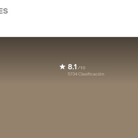
ES
8.1
/10
5734
Clasificación