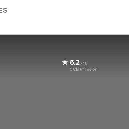
ES
5.2
/10
5
Clasificación