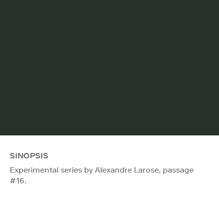
SINOPSIS
Experimental series by Alexandre Larose, passage
#16.