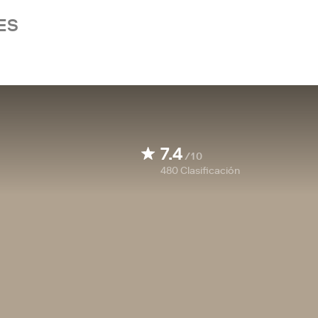
ES
7.4
/10
480
Clasificación