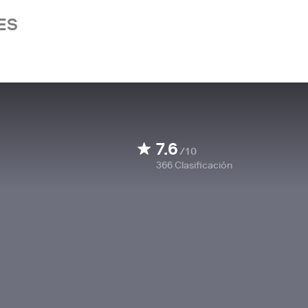
ES
7.6
/10
366
Clasificación