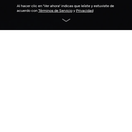
Al hacer clic en '
Ver ahora
' indicas que leíste y estuviste de
acuerdo con
Términos de Servicio
y
Privacidad