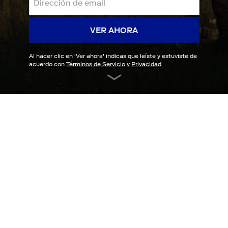
VER AHORA
Al hacer clic en '
Ver ahora
' indicas que leíste y estuviste de
acuerdo con
Términos de Servicio
y
Privacidad