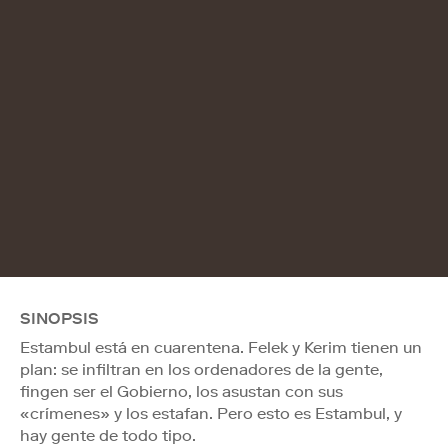
SINOPSIS
Estambul está en cuarentena. Felek y Kerim tienen un
plan: se infiltran en los ordenadores de la gente,
fingen ser el Gobierno, los asustan con sus
«crímenes» y los estafan. Pero esto es Estambul, y
hay gente de todo tipo.