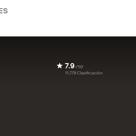
ES
7.9
/10
11.778
Clasificación