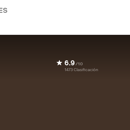
ES
6.9
/10
1473
Clasificación