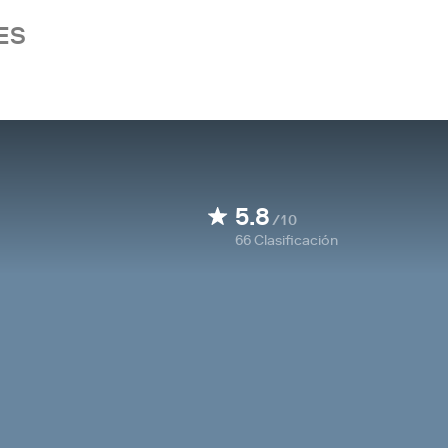
ES
5.8
/10
66
Clasificación