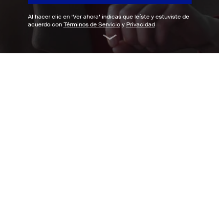
Al hacer clic en '
Ver ahora
' indicas que leíste y estuviste de
acuerdo con
Términos de Servicio
y
Privacidad