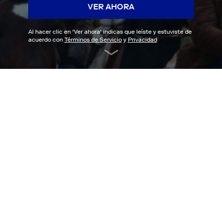
VER AHORA
Al hacer clic en '
Ver ahora
' indicas que leíste y estuviste de
acuerdo con
Términos de Servicio
y
Privacidad