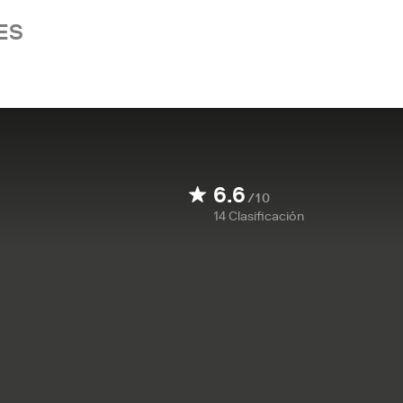
ES
6.6
/10
14
Clasificación