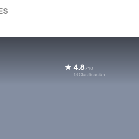
ES
4.8
/10
13
Clasificación