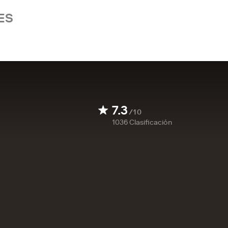
ES
7.3
/10
1036
Clasificación