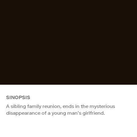
SINOPSIS
A sibling family reunion, ends in the mysterious
disappearance of a young man’s girlfriend.