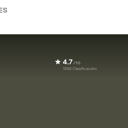
ES
4.7
/10
1092
Clasificación