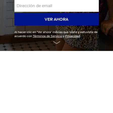
VER AHORA
Al hacer clic en '
Ver ahora
' indicas que leíste y estuviste de
acuerdo con
Términos de Servicio
y
Privacidad