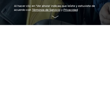
Al hacer clic en '
Ver ahora
' indicas que leíste y estuviste de
acuerdo con
Términos de Servicio
y
Privacidad