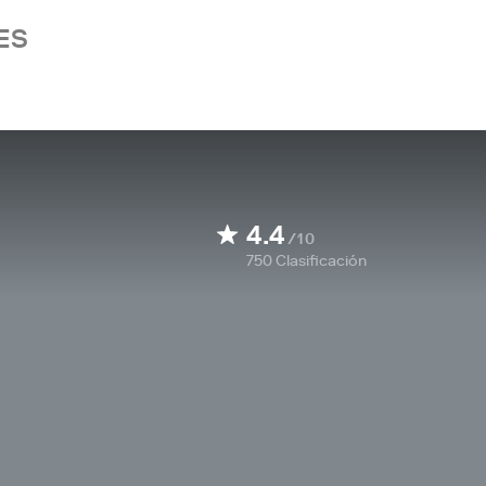
ES
4.4
/10
750
Clasificación