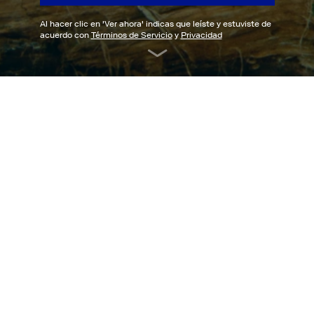
Al hacer clic en '
Ver ahora
' indicas que leíste y estuviste de
acuerdo con
Términos de Servicio
y
Privacidad