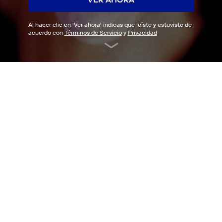
Al hacer clic en '
Ver ahora
' indicas que leíste y estuviste de
acuerdo con
Términos de Servicio
y
Privacidad