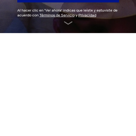
Al hacer clic en '
Ver ahora
' indicas que leíste y estuviste de
acuerdo con
Términos de Servicio
y
Privacidad