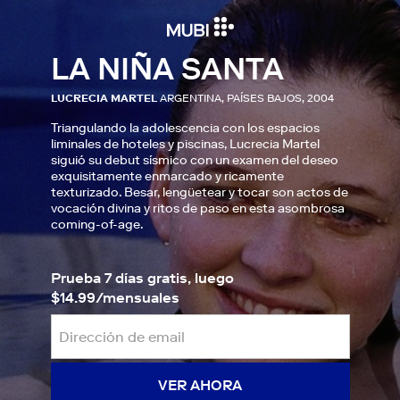
LA NIÑA SANTA
LUCRECIA MARTEL
ARGENTINA, PAÍSES BAJOS, 2004
Triangulando la adolescencia con los espacios
liminales de hoteles y piscinas, Lucrecia Martel
siguió su debut sísmico con un examen del deseo
exquisitamente enmarcado y ricamente
texturizado. Besar, lengüetear y tocar son actos de
vocación divina y ritos de paso en esta asombrosa
coming-of-age.
Prueba 7 días gratis, luego
$14.99/mensuales
VER AHORA