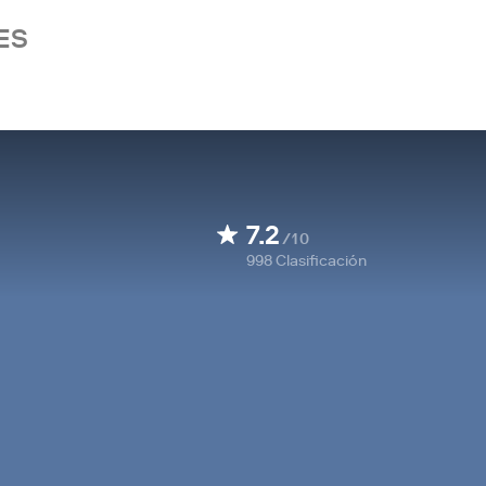
ES
7.2
/10
998
Clasificación