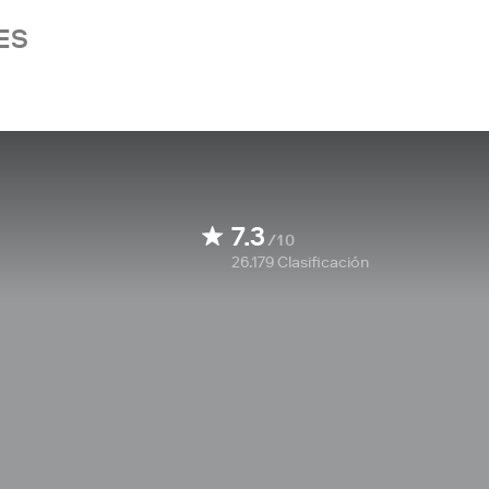
ES
7.3
/10
26.179
Clasificación