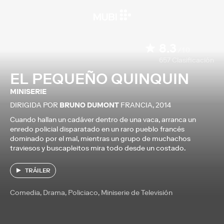
8.3
/10
657
Clasificación
EL PEQUEÑO QUINQUIN
MINISERIE
DIRIGIDA POR
BRUNO DUMONT
FRANCIA
,
2014
Cuando hallan un cadáver dentro de una vaca, arranca un
enredo policial disparatado en un raro pueblo francés
dominado por el mal, mientras un grupo de muchachos
traviesos y buscapleitos mira todo desde un costado.
TRÁILER
Comedia, Drama, Policiaco, Miniserie de Televisión