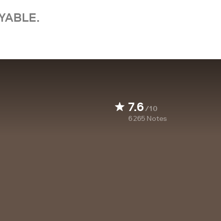
YABLE.
7.6
/10
6 265
Notes