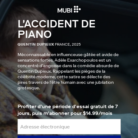
L'ACCIDENT DE
PIANO
QUENTIN DUPIEUX
FRANCE, 2025
Méconnaissable en influenceuse gâtée et avide de
sensations fortes, Adèle Exarchopoulos est un
concentré d’angoisse dans la comédie absurde de
Quentin Dupieux. Rappelant les pièges de la
célébrité moderne, cette satire se délecte des
pires travers de l’être humain avec une jubilation
grotesque.
Profiter d'une période d'essai gratuit de 7
jours, puis m'abonner pour $14.99/mois