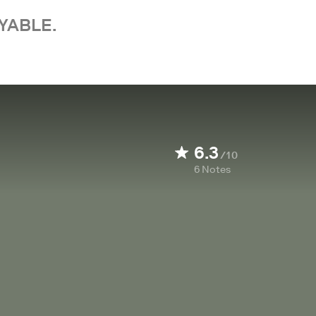
YABLE.
6.3
/10
6
Notes