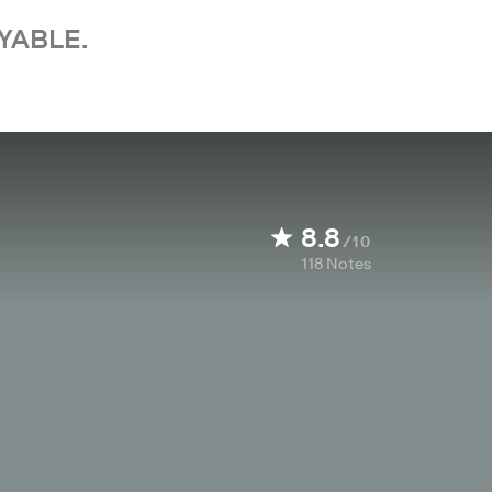
YABLE.
8.8
/10
118
Notes