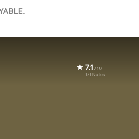
YABLE.
7.1
/10
171
Notes