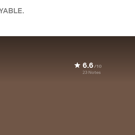
YABLE.
6.6
/10
23
Notes