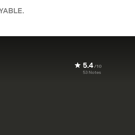
YABLE.
5.4
/10
53
Notes