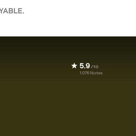
YABLE.
5.9
/10
1 076
Notes