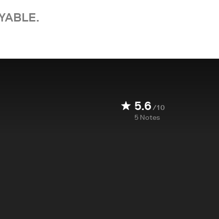
YABLE.
5.6
/10
5
Notes