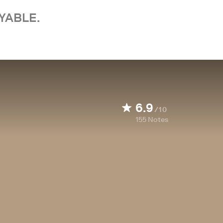
YABLE.
6.9
/10
155
Notes