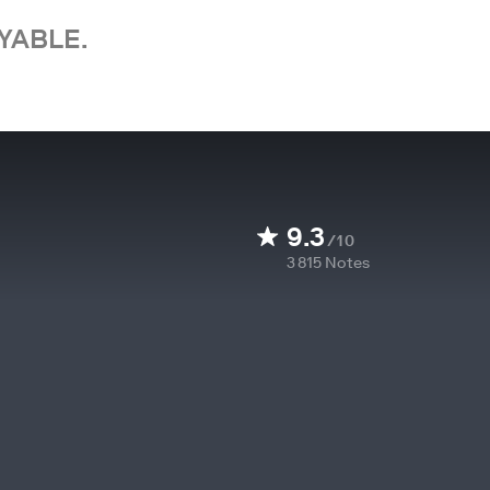
YABLE.
9.3
/10
3 815
Notes