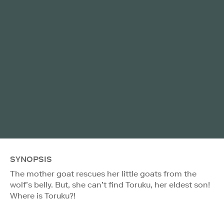
SYNOPSIS
The mother goat rescues her little goats from the
wolf’s belly. But, she can’t find Toruku, her eldest son!
Where is Toruku?!