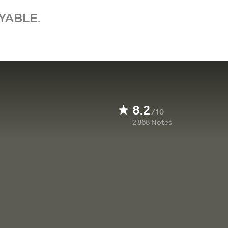
YABLE.
8.2
/10
2 868
Notes