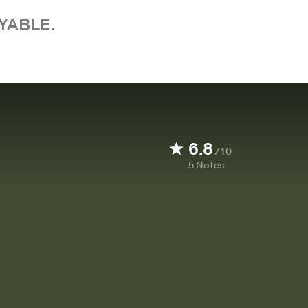
YABLE.
6.8
/10
5
Notes