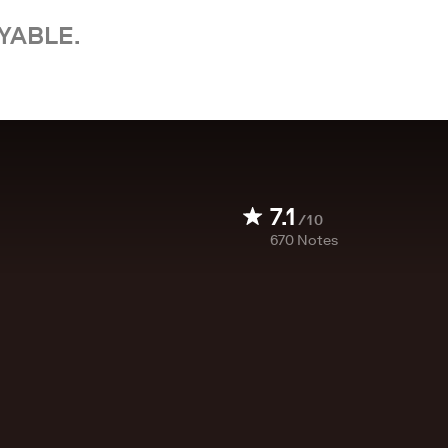
YABLE.
7.1
/10
670
Notes