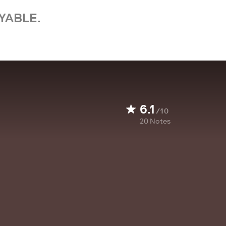
YABLE.
6.1
/10
20
Notes