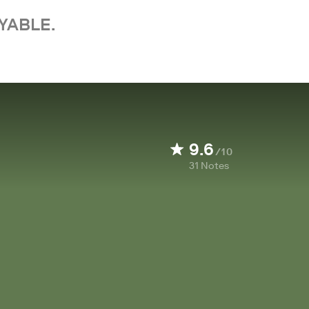
YABLE.
9.6
/10
31
Notes